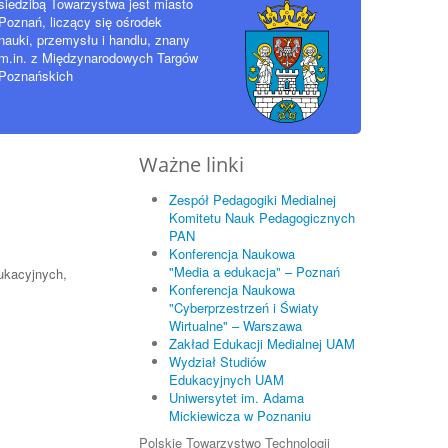
siedzibą Towarzystwa jest miasto
Poznań, liczący się ośrodek
nauki, przemysłu i handlu, znany
m.in. z Międzynarodowych Targów
Poznańskich
Ważne linki
Zespół Pedagogiki Medialnej
Komitetu Nauk Pedagogicznych
PAN
Konferencja Naukowa
"Media a edukacja" – Poznań
ukacyjnych,
Konferencja Naukowa
"Cyberprzestrzeń i Światy
Wirtualne" – Warszawa
Zakład Edukacji Medialnej UAM
Wydział Studiów
Edukacyjnych UAM
Uniwersytet im. Adama
Mickiewicza w Poznaniu
Polskie Towarzystwo Technologii