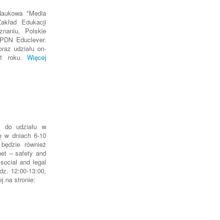
 Naukowa "Media
Zakład Edukacji
naniu, Polskie
NPDN Educlever.
raz udziału on-
21 roku.
Więcej
y do udziału w
ę w dniach 6-10
będzie również
net – safety and
social and legal
dz. 12:00-13:00,
j na stronie: