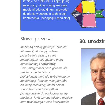
istnieje od 1995 roku i zajmuje się
najnowszymi technologiami oraz
mediami edukacyjnymi, prowadzi
działania w zakresie technologii
kształcenia i pedagogiki medialnej
Słowo prezesa
80. urodz
Media są dzisiaj głównym źródłem
informacji, likwidują problem
przestrzeni i czasu, są też
znakomitymi narzędziami pracy
intelektualnej i zawodowej.
Bez umiejętności posługiwania się
mediami nie jesteśmy
profesjonalistami, nie wytrzymujemy
konkurencji. Istnieje więc potrzeba
edukacji medialnej, której celem
winno być przed wszystkim
przygotowanie do posługiwania się
mediami, krytycznego odbioru mediów
oraz właściwego z nich korzystania.