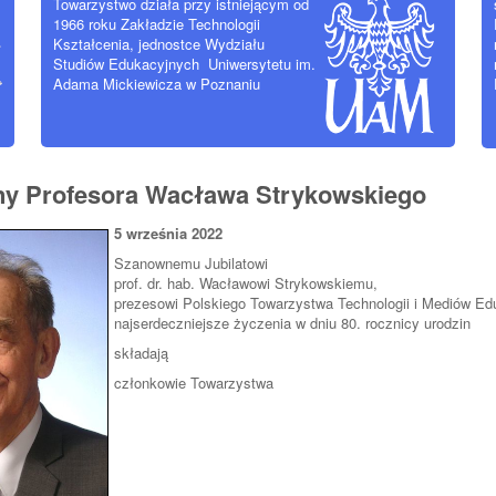
Towarzystwo działa przy istniejącym od
1966 roku Zakładzie Technologii
Kształcenia, jednostce Wydziału
Studiów Edukacyjnych Uniwersytetu im.
Adama Mickiewicza w Poznaniu
iny Profesora Wacława Strykowskiego
5 września 2022
Szanownemu Jubilatowi
prof. dr. hab. Wacławowi Strykowskiemu,
prezesowi Polskiego Towarzystwa Technologii i Mediów Ed
najserdeczniejsze życzenia w dniu 80. rocznicy urodzin
składają
członkowie Towarzystwa