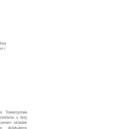
fery
m i
o Towarzystwa
eśleniu z listy
ceniem składek
o dziękujemy