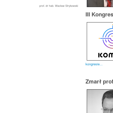
prof. dr hab. Wacław Strykowski
III Kongre
kongresie...
Zmarł prof