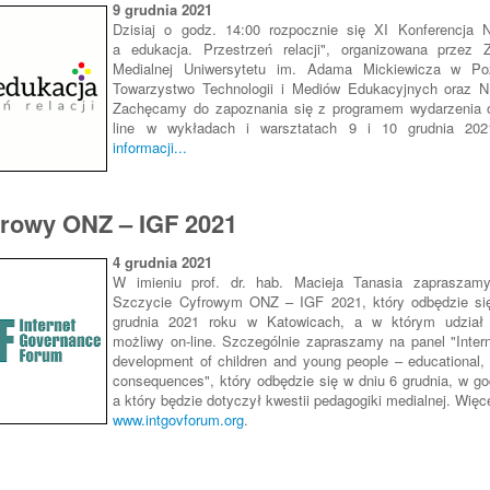
9 grudnia 2021
Dzisiaj o godz. 14:00 rozpocznie się XI Konferencja
a edukacja. Przestrzeń relacji", organizowana przez 
Medialnej Uniwersytetu im. Adama Mickiewicza w Poz
Towarzystwo Technologii i Mediów Edukacyjnych oraz 
Zachęcamy do zapoznania się z programem wydarzenia o
line w wykładach i warsztatach 9 i 10 grudnia 20
informacji...
frowy ONZ – IGF 2021
4 grudnia 2021
W imieniu prof. dr. hab. Macieja Tanasia zapraszam
Szczycie Cyfrowym ONZ – IGF 2021, który odbędzie si
grudnia 2021 roku w Katowicach, a w którym udział 
możliwy on-line. Szczególnie zapraszamy na panel "Inter
development of children and young people – educational, 
consequences", który odbędzie się w dniu 6 grudnia, w go
a który będzie dotyczył kwestii pedagogiki medialnej. Więce
www.intgovforum.org
.