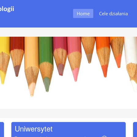
Home
Cele działania
Uniwersytet