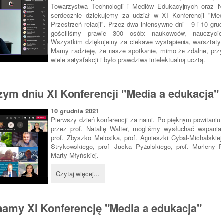
Towarzystwa Technologii i Mediów Edukacyjnych oraz 
serdecznie dziękujemy za udział w XI Konferencji "Me
Przestrzeń relacji". Przez dwa intensywne dni – 9 i 10 gru
gościliśmy prawie 300 osób: naukowców, nauczyciel
Wszystkim dziękujemy za ciekawe wystąpienia, warsztaty
Mamy nadzieję, że nasze spotkanie, mimo że zdalne, prz
wiele satysfakcji i było prawdziwą intelektualną ucztą.
ym dniu XI Konferencji "Media a edukacja"
10 grudnia 2021
Pierwszy dzień konferencji za nami. Po pięknym powitani
przez prof. Natalię Walter, mogliśmy wysłuchać wspania
prof. Zbyszko Melosika, prof. Agnieszki Cybal-Michalskie
Strykowskiego, prof. Jacka Pyżalskiego, prof. Marleny P
Marty Młyńskiej.
Czytaj więcej...
amy XI Konferencję "Media a edukacja"