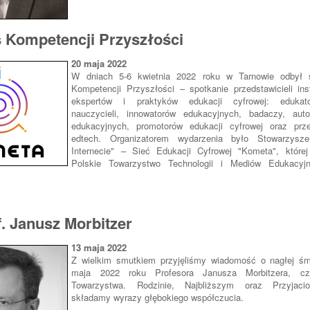
s Kompetencji Przyszłości
20 maja 2022
W dniach 5-6 kwietnia 2022 roku w Tarnowie odbył s
Kompetencji Przyszłości – spotkanie przedstawicieli ins
ekspertów i praktyków edukacji cyfrowej: edukato
nauczycieli, innowatorów edukacyjnych, badaczy, aut
edukacyjnych, promotorów edukacji cyfrowej oraz przed
edtech. Organizatorem wydarzenia było Stowarzysz
Internecie" – Sieć Edukacji Cyfrowej "Kometa", której
Polskie Towarzystwo Technologii i Mediów Edukacy
. Janusz Morbitzer
13 maja 2022
Z wielkim smutkiem przyjęliśmy wiadomość o nagłej śm
maja 2022 roku Profesora Janusza Morbitzera, cz
Towarzystwa. Rodzinie, Najbliższym oraz Przyjaci
składamy wyrazy głębokiego współczucia.