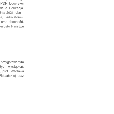
NPDN Educlever
dia a Edukacja.
dnia 2021 roku –
i, edukatorów.
 oraz obecność.
yniosło Państwu
u przygotowanym
łych wystąpień:
j, prof. Wacława
lebańskiej oraz