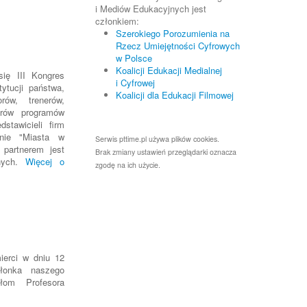
i Mediów Edukacyjnych jest
członkiem:
Szerokiego Porozumienia na
Rzecz Umiejętności Cyfrowych
w Polsce
Koalicji Edukacji Medialnej
ię III Kongres
i Cyfrowej
tytucji państwa,
Koalicji dla Edukacji Filmowej
rów, trenerów,
orów programów
stawicieli firm
enie "Miasta w
Serwis pttime.pl używa plików cookies.
 partnerem jest
Brak zmiany ustawień przeglądarki oznacza
jnych.
Więcej o
zgodę na ich użycie.
ierci w dniu 12
łonka naszego
ołom Profesora